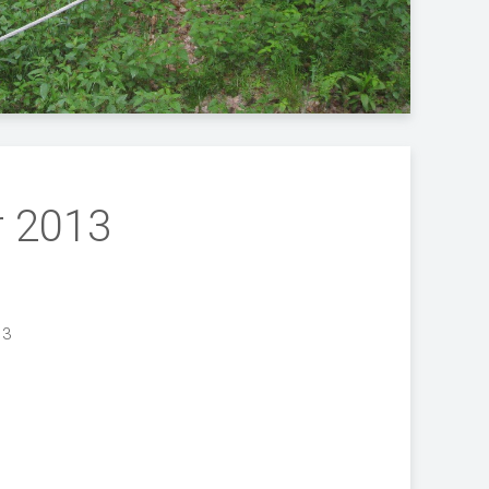
r 2013
13