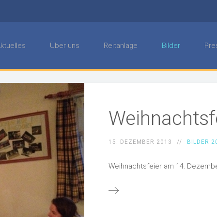
ktuelles
Über uns
Reitanlage
Bilder
Pre
Weihnachtsf
15. DEZEMBER 2013
BILDER 2
Weihnachtsfeier am 14. Dezemb