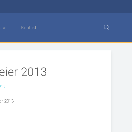
sse
Kontakt
eier 2013
013
er 2013