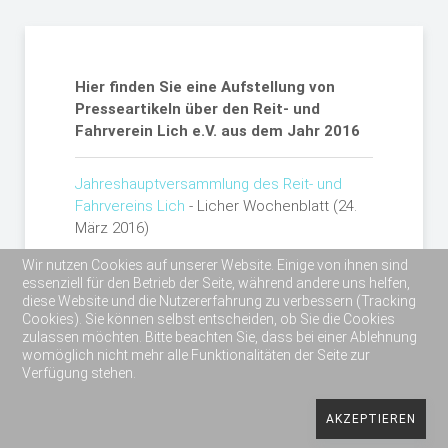
Hier finden Sie eine Aufstellung von
Presseartikeln über den Reit- und
Fahrverein Lich e.V. aus dem Jahr 2016
Jahreshauptversammlung des Reit- und
Fahrvereins Lich
- Licher Wochenblatt (24.
März 2016)
Wir nutzen Cookies auf unserer Website. Einige von ihnen sind
essenziell für den Betrieb der Seite, während andere uns helfen,
diese Website und die Nutzererfahrung zu verbessern (Tracking
Cookies). Sie können selbst entscheiden, ob Sie die Cookies
zulassen möchten. Bitte beachten Sie, dass bei einer Ablehnung
womöglich nicht mehr alle Funktionalitäten der Seite zur
Verfügung stehen.
Copyright 2019 Reit- und Fahrverein Lich e.V.
AKZEPTIEREN
Impressum
Datenschutzerklärung