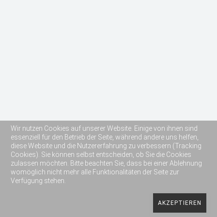
Wir nutzen Cookies auf unserer Website. Einige von ihnen sind
essenziell für den Betrieb der Seite, während andere uns helfen,
diese Website und die Nutzererfahrung zu verbessern (Tracking
Cookies). Sie können selbst entscheiden, ob Sie die Cookies
zulassen möchten. Bitte beachten Sie, dass bei einer Ablehnung
womöglich nicht mehr alle Funktionalitäten der Seite zur
Verfügung stehen.
Copyright 2019 Reit- und Fahrverein Lich e.V.
AKZEPTIEREN
Impressum
Datenschutzerklärung